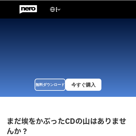
Select Language
English
2026年版：音楽CDをメタ
データ付きでMP3にリッピ
ングする方法
音楽 CDのコレクションをメタデータ完全保存でデジタル化。
Nero CD Ripperを使った簡単 5ステップのチュートリアルで、ア
ルバムアート、アーティスト情報、トラック詳細をすべて保持し
ます。
今すぐ購入
無料ダウンロード
FEB 26, 2026
まだ埃をかぶったCDの山はありませ
んか？