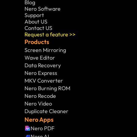
Blog
Nero Software 
Support
About US
Contact US
Request a feature >>
Products
Screen Mirroring
Wave Editor
Data Recovery
Nero Express
MKV Converter
Nero Burning ROM
Nero Recode
Nero Video
Duplicate Cleaner
Nero Apps
Nero PDF
Nero AI