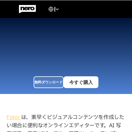
Select Language
English
Windows向けFotor代替AI
画像アップスケーラー：
2026年ベスト選択肢
Windows 向けFotor 代替のAI 画像アップスケーラーを徹底比
較。Nero AI Image Upscalerは8倍拡大、1024MP 出力、シャー
プン・アンブラーモデル、100枚バッチ処理を搭載。2026年、
画像品質向上に特化した最強の選択肢。
今すぐ購入
無料ダウンロード
JUL 8, 2026
Fotor 
は、素早くビジュアルコンテンツを作成した
い場合に便利なオンラインエディターです。AI 写