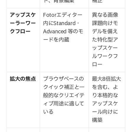
ト、背景編集
補正
アップスケ
Fotorエディター
異なる画像
ーラーワー
内にStandard・
課題向けモ
クフロー
Advanced 等のモ
デルを備え
ードを内蔵
た特化型ア
ップスケー
ルワークフ
ロー
拡大の焦点
ブラウザベースの
最大8倍拡大
クイック補正と一
を含む、よ
般的なクリエイテ
り本格的な
ィブ用途に適して
アップスケ
いる
ール向けに
構築