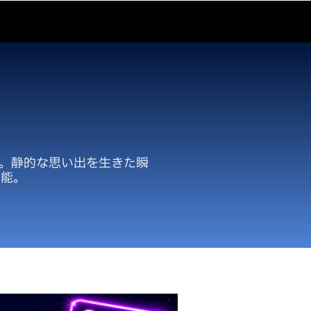
する方法：ステ
26年版）
う。静的な思い出を生きた瞬
可能。